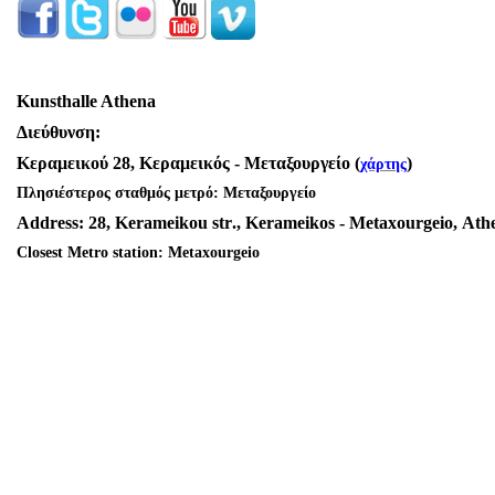
Kunsthalle Athena
Διεύθυνση
:
Κεραμεικού
28,
Κεραμεικός
-
Μεταξουργείο
(
)
χάρτης
Πλησιέστερος σταθμός μετρό: Μεταξουργείο
Address
: 28,
Kerameikou
str
.,
Kerameikos
-
Metaxourgeio
,
Ath
Closest Metro station: Metaxourgeio