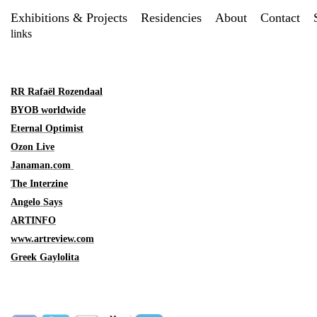
Exhibitions & Projects
Residencies
About
Contact
links
RR Rafaël Rozendaal
BYOB worldwide
Eternal Optimist
Ozon Live
Janaman.com
The Interzine
Angelo Says
ARTINFO
www.artreview.com
Greek Gaylolita