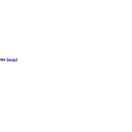
ens
(
)
map